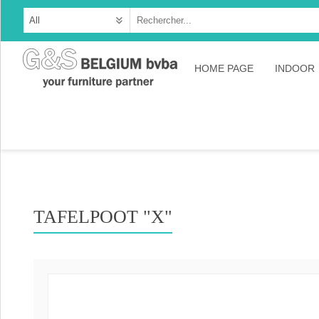
HOME PAGE
INDOOR
Cabine
Dresso
Tables
Consol
TAFELPOOT "X"
TV-meu
Collec
Collect
Collect