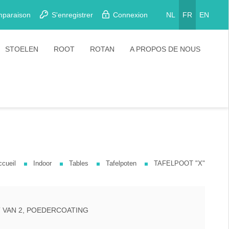
mparaison
S'enregistrer
Connexion
NL
FR
EN
STOELEN
ROOT
ROTAN
A PROPOS DE NOUS
Eetkamerstoelen
Stoelen
Plooistoelen
Barkrukken
Stapelstoelen
Barstoelen
ccueil
Indoor
Tables
Tafelpoten
TAFELPOOT "X"
T VAN 2, POEDERCOATING