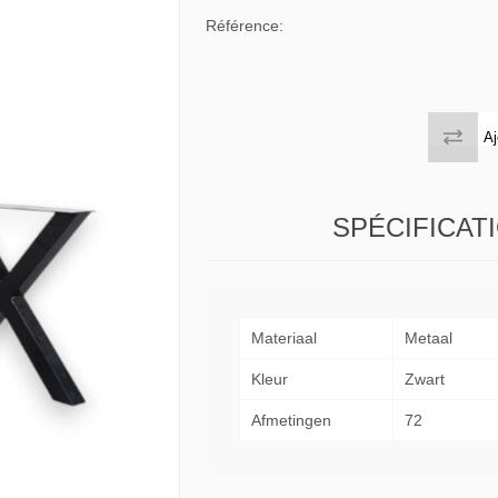
 tables & Consoles
Privilege
Référence:
ion Slats
ion Selena
Aj
SPÉCIFICAT
Materiaal
Metaal
Kleur
Zwart
Afmetingen
72